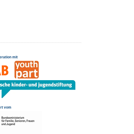
eration mit
rt vom